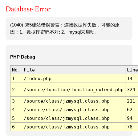
Database Error
(1040) 365建站错误警告：连接数据库失败，可能的原
因：1、数据库密码不对; 2、mysql未启动。
PHP Debug
No.
File
Line
1
/index.php
14
2
/source/function/function_extend.php
324
3
/source/class/jzmysql.class.php
211
4
/source/class/jzmysql.class.php
62
5
/source/class/jzmysql.class.php
94
6
/source/class/jzmysql.class.php
76