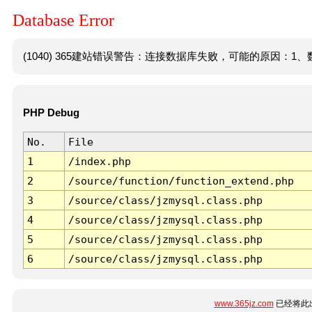
Database Error
(1040) 365建站错误警告：连接数据库失败，可能的原因：1、数
PHP Debug
No.
File
1
/index.php
2
/source/function/function_extend.php
3
/source/class/jzmysql.class.php
4
/source/class/jzmysql.class.php
5
/source/class/jzmysql.class.php
6
/source/class/jzmysql.class.php
www.365jz.com
已经将此