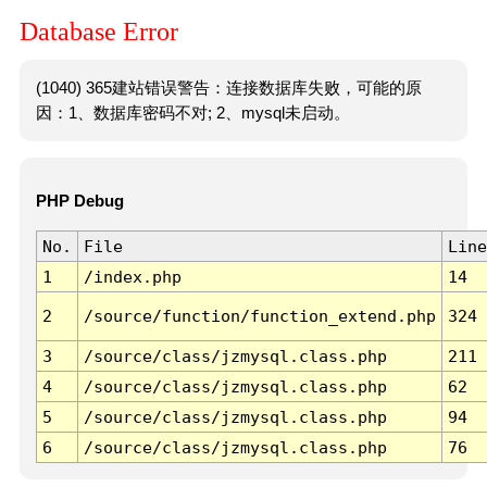
Database Error
(1040) 365建站错误警告：连接数据库失败，可能的原
因：1、数据库密码不对; 2、mysql未启动。
PHP Debug
No.
File
Line
1
/index.php
14
2
/source/function/function_extend.php
324
3
/source/class/jzmysql.class.php
211
4
/source/class/jzmysql.class.php
62
5
/source/class/jzmysql.class.php
94
6
/source/class/jzmysql.class.php
76