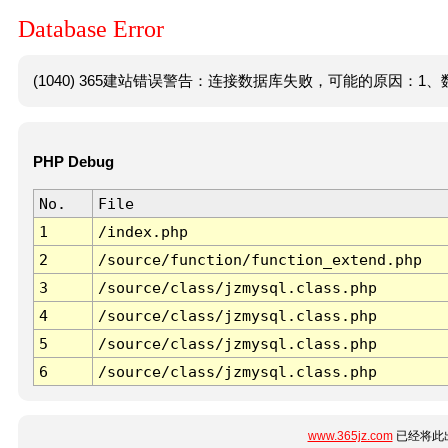
Database Error
(1040) 365建站错误警告：连接数据库失败，可能的原因：1、数
PHP Debug
No.
File
1
/index.php
2
/source/function/function_extend.php
3
/source/class/jzmysql.class.php
4
/source/class/jzmysql.class.php
5
/source/class/jzmysql.class.php
6
/source/class/jzmysql.class.php
www.365jz.com
已经将此