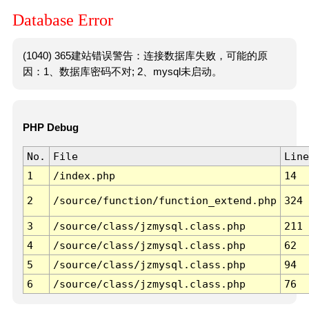
Database Error
(1040) 365建站错误警告：连接数据库失败，可能的原
因：1、数据库密码不对; 2、mysql未启动。
PHP Debug
No.
File
Line
1
/index.php
14
2
/source/function/function_extend.php
324
3
/source/class/jzmysql.class.php
211
4
/source/class/jzmysql.class.php
62
5
/source/class/jzmysql.class.php
94
6
/source/class/jzmysql.class.php
76