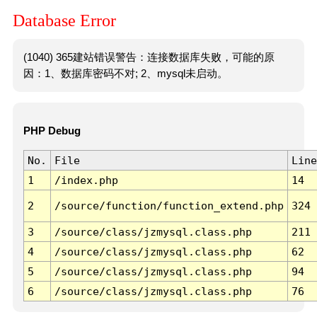
Database Error
(1040) 365建站错误警告：连接数据库失败，可能的原
因：1、数据库密码不对; 2、mysql未启动。
PHP Debug
No.
File
Line
1
/index.php
14
2
/source/function/function_extend.php
324
3
/source/class/jzmysql.class.php
211
4
/source/class/jzmysql.class.php
62
5
/source/class/jzmysql.class.php
94
6
/source/class/jzmysql.class.php
76