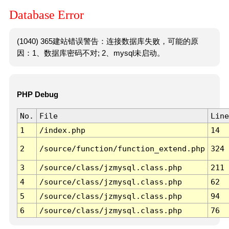
Database Error
(1040) 365建站错误警告：连接数据库失败，可能的原
因：1、数据库密码不对; 2、mysql未启动。
PHP Debug
No.
File
Line
1
/index.php
14
2
/source/function/function_extend.php
324
3
/source/class/jzmysql.class.php
211
4
/source/class/jzmysql.class.php
62
5
/source/class/jzmysql.class.php
94
6
/source/class/jzmysql.class.php
76