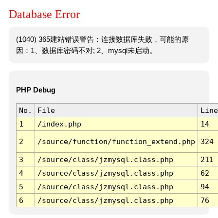
Database Error
(1040) 365建站错误警告：连接数据库失败，可能的原
因：1、数据库密码不对; 2、mysql未启动。
PHP Debug
No.
File
Line
1
/index.php
14
2
/source/function/function_extend.php
324
3
/source/class/jzmysql.class.php
211
4
/source/class/jzmysql.class.php
62
5
/source/class/jzmysql.class.php
94
6
/source/class/jzmysql.class.php
76