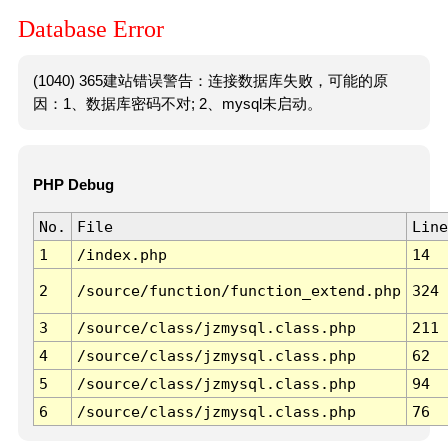
Database Error
(1040) 365建站错误警告：连接数据库失败，可能的原
因：1、数据库密码不对; 2、mysql未启动。
PHP Debug
No.
File
Line
1
/index.php
14
2
/source/function/function_extend.php
324
3
/source/class/jzmysql.class.php
211
4
/source/class/jzmysql.class.php
62
5
/source/class/jzmysql.class.php
94
6
/source/class/jzmysql.class.php
76