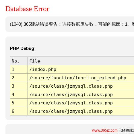
Database Error
(1040) 365建站错误警告：连接数据库失败，可能的原因：1、数
PHP Debug
No.
File
1
/index.php
2
/source/function/function_extend.php
3
/source/class/jzmysql.class.php
4
/source/class/jzmysql.class.php
5
/source/class/jzmysql.class.php
6
/source/class/jzmysql.class.php
www.365jz.com
已经将此