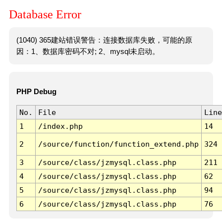
Database Error
(1040) 365建站错误警告：连接数据库失败，可能的原
因：1、数据库密码不对; 2、mysql未启动。
PHP Debug
No.
File
Line
1
/index.php
14
2
/source/function/function_extend.php
324
3
/source/class/jzmysql.class.php
211
4
/source/class/jzmysql.class.php
62
5
/source/class/jzmysql.class.php
94
6
/source/class/jzmysql.class.php
76