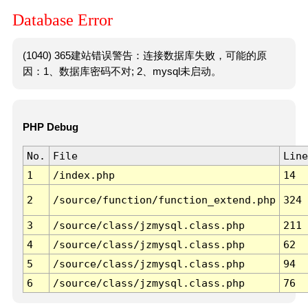
Database Error
(1040) 365建站错误警告：连接数据库失败，可能的原
因：1、数据库密码不对; 2、mysql未启动。
PHP Debug
No.
File
Line
1
/index.php
14
2
/source/function/function_extend.php
324
3
/source/class/jzmysql.class.php
211
4
/source/class/jzmysql.class.php
62
5
/source/class/jzmysql.class.php
94
6
/source/class/jzmysql.class.php
76